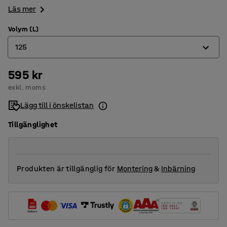
Läs mer
Volym (L)
125
595 kr
125
exkl. moms
160
Lägg till i önskelistan
Tillgänglighet
Produkten är tillgänglig för
Montering
&
Inbärning