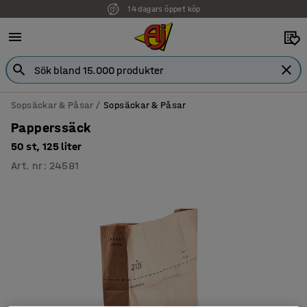
14 dagars öppet köp
Faktura för företag
Sopsäckar & Påsar
Sopsäckar & Påsar
Papperssäck
50 st, 125 liter
Art. nr
:
24581