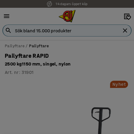
14 dagars öppet köp
Faktura för företag
Pallyftare
Pallyftare
Pallyftare RAPID
2500 kg1150 mm, singel, nylon
Art. nr
:
31901
Nyhet