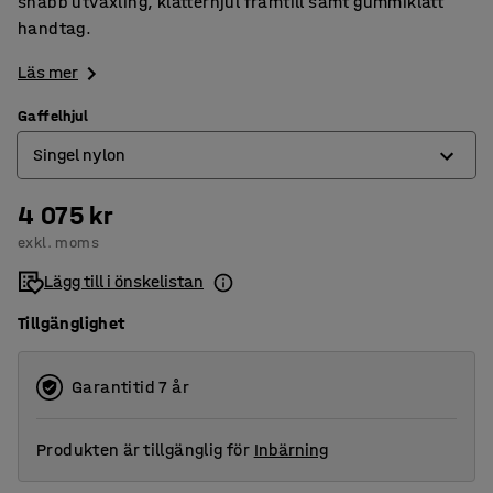
snabb utväxling, klätterhjul framtill samt gummiklätt
handtag.
Läs mer
Gaffelhjul
Singel nylon
4 075 kr
Boggi nylon
exkl. moms
Singel nylon
Lägg till i önskelistan
Tillgänglighet
Garantitid 7 år
Produkten är tillgänglig för
Inbärning