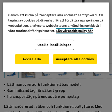
Genom att klicka på "acceptera alla cookies" samtycker du till
lagring av cookies på din enhet för att förbättra navigeringen på
webbplatsen, analysera webbplatsens användning och bistå i
våra marknadsföringsinsatser.
Läs vår cookie policy här
Cookie-inställningar
Avvisa alla
Acceptera alla cookies
Lättmanövrerad & funktionell basmodell
Gummihandtag för säkert grepp
I transportläge på endast tre pumpslag
Lättmanövrerad, säker och funktionell pallyftare. Med