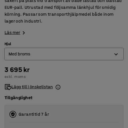
säkert på plats vid transport av både lastad och olastad
EUR-pall. Utrustad med följsamma länkhjul för smidig
körning. Passar som transporthjälpmedel både inom
lager och industri.
Läs mer
Hjul
Med broms
3 695 kr
Med broms
exkl. moms
Utan broms
Lägg till i önskelistan
Tillgänglighet
Garantitid 7 år