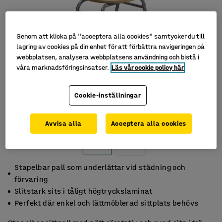
Genom att klicka på "acceptera alla cookies" samtycker du till
lagring av cookies på din enhet för att förbättra navigeringen på
webbplatsen, analysera webbplatsens användning och bistå i
våra marknadsföringsinsatser.
Läs vår cookie policy här
Cookie-inställningar
Avvisa alla
Acceptera alla cookies
Stapelbar pall som underlättar vid städning och
förvaring
Slitstark sits i tåligt högtryckslaminat
Perfekt där enkel och lättmöblerad sittplats behövs