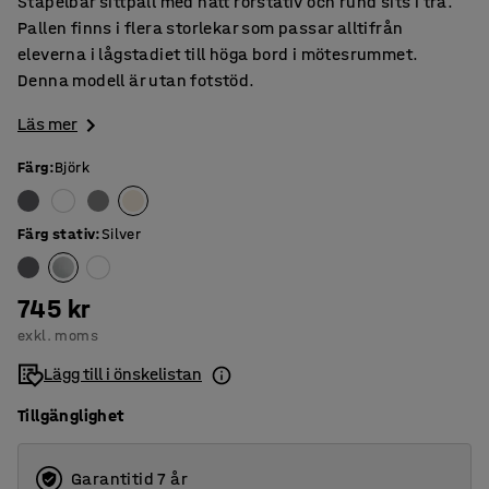
Stapelbar sittpall med nätt rörstativ och rund sits i trä.
Pallen finns i flera storlekar som passar alltifrån
eleverna i lågstadiet till höga bord i mötesrummet.
Denna modell är utan fotstöd.
Läs mer
Färg
:
Björk
Färg stativ
:
Silver
745 kr
exkl. moms
Lägg till i önskelistan
Tillgänglighet
Garantitid 7 år