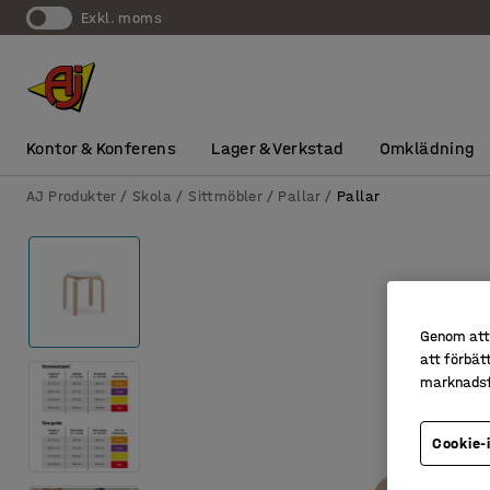
exkl. moms
Kontor & Konferens
Lager & Verkstad
Omklädning
AJ Produkter
Skola
Sittmöbler
Pallar
Pallar
Genom att 
att förbät
marknadsf
Cookie-