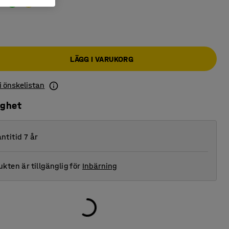
LÄGG I VARUKORG
 i önskelistan
ighet
ntitid 7 år
kten är tillgänglig för
Inbärning