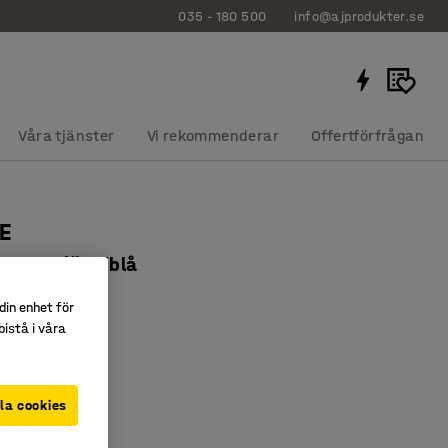
035 - 180 500
info@ajprodukter.se
Våra tjänster
Vi rekommenderar
Offertförfrågan
DE
0 mm, björk/blå
29034
din enhet för
istå i våra
n
rmer
sbar
la cookies