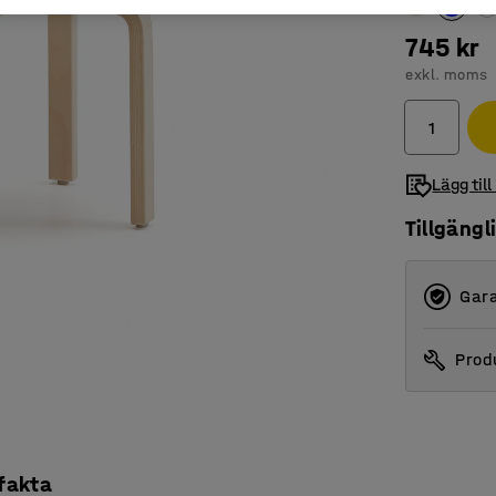
745 kr
exkl. moms
Lägg till
Tillgängl
Gara
Produ
 fakta