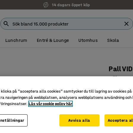
14 dagars öppet köp
Lunchrum
Entré & Lounge
Utomhus
Skola
Pall VI
Höjd: 35
Art. nr
:
36
klicka på "acceptera alla cookies" samtycker du till lagring av cookies på 
tra navigeringen på webbplatsen, analysera webbplatsens användning och b
Böjträbe
öringsinsatser.
Läs vår cookie policy här
Mjuka fo
Stapling
inställningar
Avvisa alla
Acceptera al
Färg
:
Blå