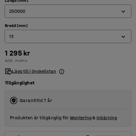
Längd (mm)
250000
Bredd (mm)
200000
13
250000
1 295 kr
13
exkl. moms
16
Lägg till i önskelistan
Tillgänglighet
Garantitid 7 år
Produkten är tillgänglig för
Montering
&
Inbärning