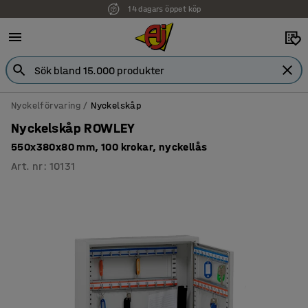
14 dagars öppet köp
Faktura för företag
Nyckelförvaring
Nyckelskåp
Nyckelskåp ROWLEY
550x380x80 mm, 100 krokar, nyckellås
Art. nr
:
10131