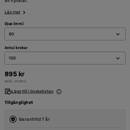
av nycklar.
Läs mer
Djup (mm)
80
Antal krokar
80
100
140
205
895 kr
50
exkl. moms
100
Lägg till i önskelistan
200
Tillgänglighet
300
600
Garantitid 7 år