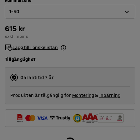
Nummerserie
1-50
615 kr
1-10
exkl. moms
1-30
Lägg till i önskelistan
1-50
Tillgänglighet
Garantitid 7 år
Produkten är tillgänglig för
Montering
&
Inbärning