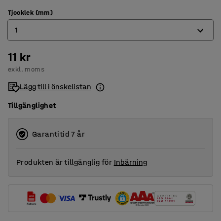
Tjocklek (mm)
1
11 kr
1
exkl. moms
2
Lägg till i önskelistan
3
Tillgänglighet
Garantitid 7 år
Produkten är tillgänglig för
Inbärning