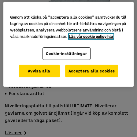
Genom att klicka på "acceptera alla cookies" samtycker du till
lagring av cookies på din enhet för att förbättra navigeringen på
webbplatsen, analysera webbplatsens användning och bistå i
våra marknadsföringsinsatser.
Läs vår cookie policy här
Cookie-inställningar
Avvisa alla
Acceptera alla cookies
För ojämna golv
Nivellerar gavlarna
För standardfot
Nivelleringsplatta till pallställ ULTIMATE. Nivellerar
gavlarna om golvet är ojämnt (ingår vid köp av komplett
gavel eller färdiga paket).
Läs mer