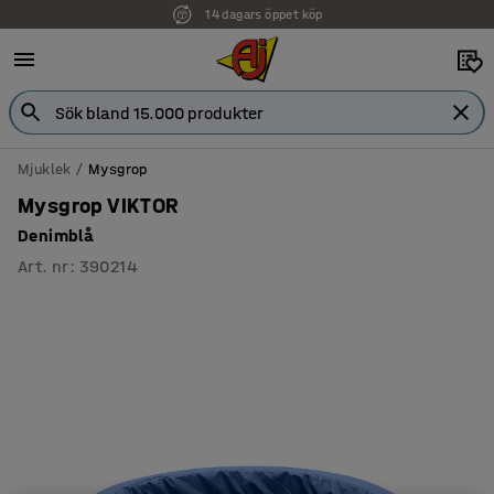
14 dagars öppet köp
Mjuklek
Mysgrop
Mysgrop VIKTOR
Denimblå
Art. nr
:
390214