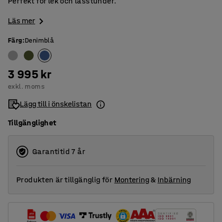
Perfekt för lek och lässtunder.
Läs mer
Färg
:
Denimblå
3 995 kr
exkl. moms
Lägg till i önskelistan
Tillgänglighet
Garantitid 7 år
Produkten är tillgänglig för
Montering
&
Inbärning