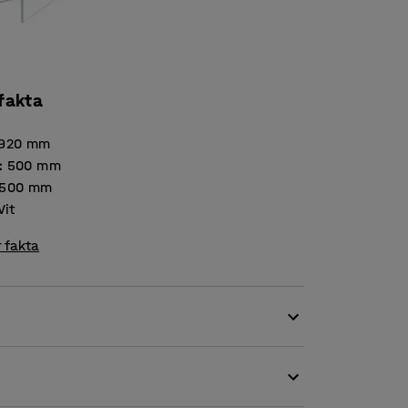
 fakta
920
mm
:
500
mm
500
mm
Vit
 fakta
assar för både utställning och förvaring av