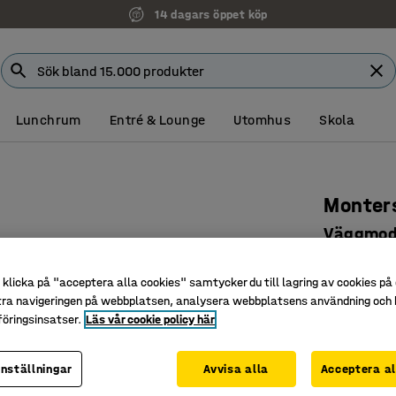
14 dagars öppet köp
Lunchrum
Entré & Lounge
Utomhus
Skola
Monter
Väggmod
Art. nr
:
37
klicka på "acceptera alla cookies" samtycker du till lagring av cookies på 
Härdat g
tra navigeringen på webbplatsen, analysera webbplatsens användning och b
För god e
öringsinsatser.
Läs vår cookie policy här
Kan förse
inställningar
Avvisa alla
Acceptera al
Färg
:
Vit