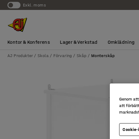
exkl. moms
Kontor & Konferens
Lager & Verkstad
Omklädning
AJ Produkter
Skola
Förvaring
Skåp
Monterskåp
Genom att 
att förbät
marknadsf
Cookie-