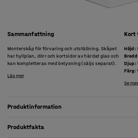
Sammanfattning
Kort
Monterskåp för förvaring och utställning. Skåpet
Höjd
:
har hyllplan, dörr och kortsidor av härdat glas och
Bredd
kan kompletteras med belysning (säljs separat).
Djup
:
Färg
:
Läs mer
Se mer
Produktinformation
Skapa en trevlig miljö med ett klassiskt monterskåp som p
Produktfakta
fina föremål, priser med mera.