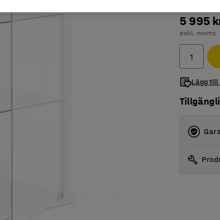
5 995 k
exkl. moms
Lägg till
Tillgängl
Gara
Produ