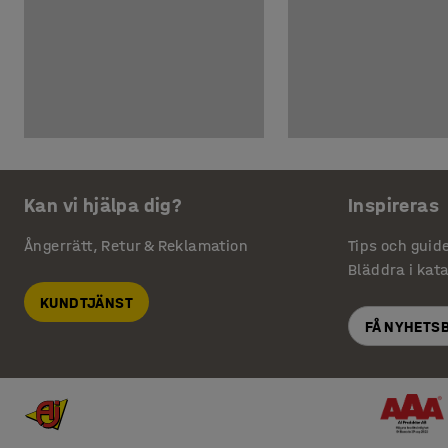
Kan vi hjälpa dig?
Inspireras
Ångerrätt, Retur & Reklamation
Tips och guid
Bläddra i kat
KUNDTJÄNST
FÅ NYHETS