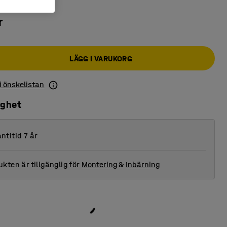
r
LÄGG I VARUKORG
 i önskelistan
ighet
ntitid 7 år
kten är tillgänglig för
Montering
&
Inbärning