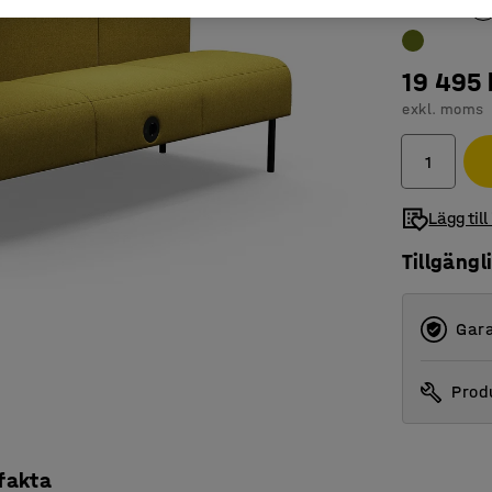
19 495 
exkl. moms
Lägg till
Tillgängl
Gara
Produ
 fakta