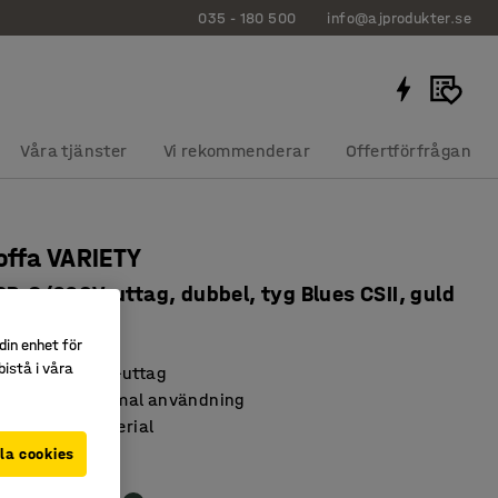
035 - 180 500
info@ajprodukter.se
Våra tjänster
Vi rekommenderar
Offertförfrågan
ffa VARIETY
USB-C/220V-uttag, dubbel, tyg Blues CSII, guld
95103
din enhet för
istå i våra
t USB och 220V-uttag
dsbar för optimal användning
h slitstarkt material
la cookies