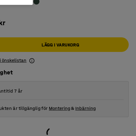
kr
LÄGG I VARUKORG
 i önskelistan
ighet
ntitid 7 år
kten är tillgänglig för
Montering
&
Inbärning