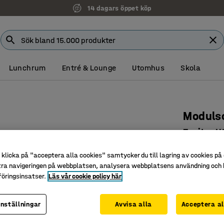
14 dagars öppet köp
Lunchrum
Entré & Lounge
Utomhus
Skola
Modulso
3-sits, 
Art. nr
:
38
klicka på "acceptera alla cookies" samtycker du till lagring av cookies på 
tra navigeringen på webbplatsen, analysera webbplatsens användning och b
Integrera
öringsinsatser.
Läs vår cookie policy här
Påbyggna
Tåligt oc
inställningar
Avvisa alla
Acceptera al
Färg
:
Guld