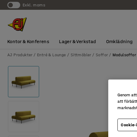
exkl. moms
Kontor & Konferens
Lager & Verkstad
Omklädning
AJ Produkter
Entré & Lounge
Sittmöbler
Soffor
Modulsoffor
Genom att 
att förbät
marknadsf
Cookie-