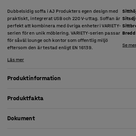
Dubbelsidig soffa i AJ Produkters egen design med
Sitthö
praktiskt, integrerat USB och 220 V-uttag. Soffan är
Sitsd
perfekt att kombinera med övriga enheter i VARIETY-
Sittb
serien för en unik möblering. VARIETY-serien passar
Bredd
för såväl lounge och kontor som offentlig miljö
Se mer
eftersom den är testad enligt EN 16139.
Läs mer
Produktinformation
Denna soffa erbjuder hög komfort och är klädd i ett slitstark
Produktfakta
miljöer, såsom lounge och väntrum, men även kontor och s
Sitthöjd
:
450
mm
En springa mellan sits och ryggstöd gör att damm och smu
Dokument
Sitsdjup
:
485
mm
underlättar vid rengöring. Tack vare laddningsmöjligheter
Sittbredd
:
1800
mm
direkt där du sitter!
Bredd
:
1800
mm
Skriv ut produktblad