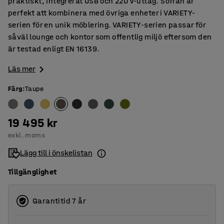
praktiskt, integrerat USB och 220 V-uttag. Soffan är
perfekt att kombinera med övriga enheter i VARIETY-
serien för en unik möblering. VARIETY-serien passar för
såväl lounge och kontor som offentlig miljö eftersom den
är testad enligt EN 16139.
Läs mer
Färg
:
Taupe
19 495 kr
exkl. moms
Lägg till i önskelistan
Tillgänglighet
Garantitid 7 år