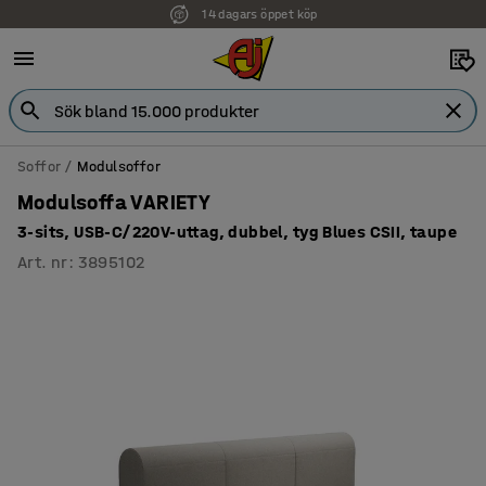
14 dagars öppet köp
Faktura för företag
Soffor
Modulsoffor
Modulsoffa VARIETY
3-sits, USB-C/220V-uttag, dubbel, tyg Blues CSII, taupe
Art. nr
:
3895102