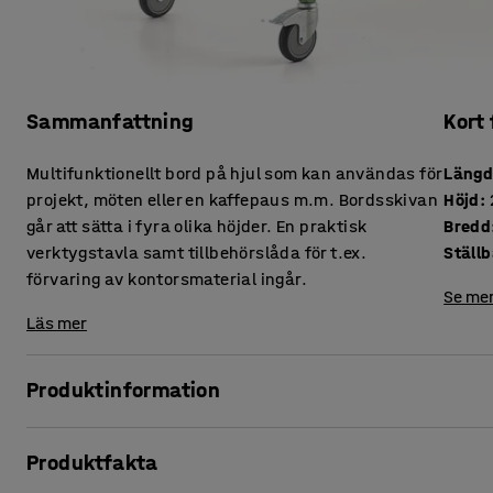
Sammanfattning
Kort
Multifunktionellt bord på hjul som kan användas för
Läng
projekt, möten eller en kaffepaus m.m. Bordsskivan
Höjd
:
går att sätta i fyra olika höjder. En praktisk
Bredd
verktygstavla samt tillbehörslåda för t.ex.
Ställ
förvaring av kontorsmaterial ingår.
Se mer
Läs mer
Produktinformation
Multibordet är perfekt för samarbeten mellan kreativa pers
Produktfakta
skolmiljö, matsal, café m.m. Välj den bordshöjd som passa
utmärkt att både stå eller sitta vid. Eftersom bordet står på