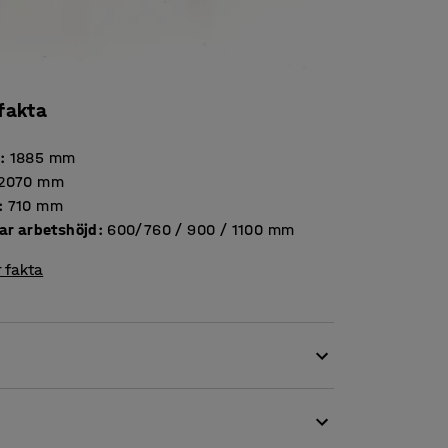
 fakta
d
:
1885
mm
2070
mm
:
710
mm
bar arbetshöjd
:
600/760 / 900 / 1100
mm
 fakta
oner på kontoret men det passar lika bra i
r för dina ändamål, oavsett fungerar bordet
 hjul är det lätt att rulla undan vid behov.