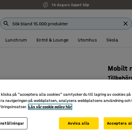
14 dagars öppet köp
Lunchrum
Entré & Lounge
Utomhus
Skola
Mobilt
Tillbehör
Art. nr
:
35
klicka på "acceptera alla cookies" samtycker du till lagring av cookies på 
Justerbar
tra navigeringen på webbplatsen, analysera webbplatsens användning och b
Kan kompl
öringsinsatser.
Läs vår cookie policy här
Uppmuntra
inställningar
Avvisa alla
Acceptera al
Färg bordssk