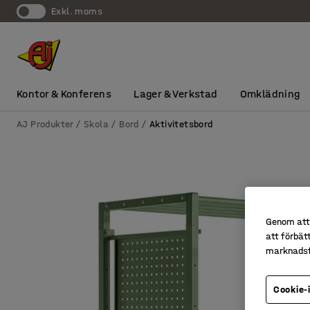
exkl. moms
Kontor & Konferens
Lager & Verkstad
Omklädning
AJ Produkter
Skola
Bord
Aktivitetsbord
Genom att 
att förbät
marknadsf
Cookie-