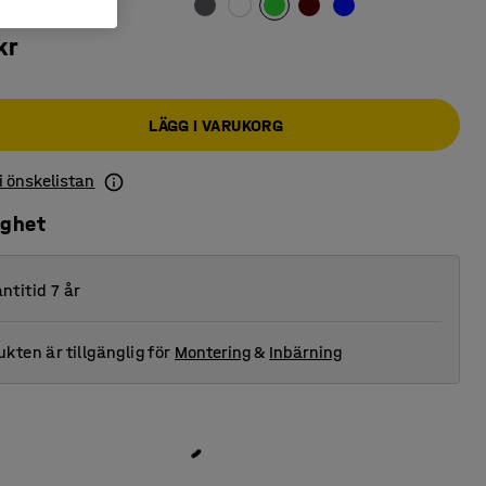
kr
LÄGG I VARUKORG
 i önskelistan
ighet
ntitid 7 år
kten är tillgänglig för
Montering
&
Inbärning