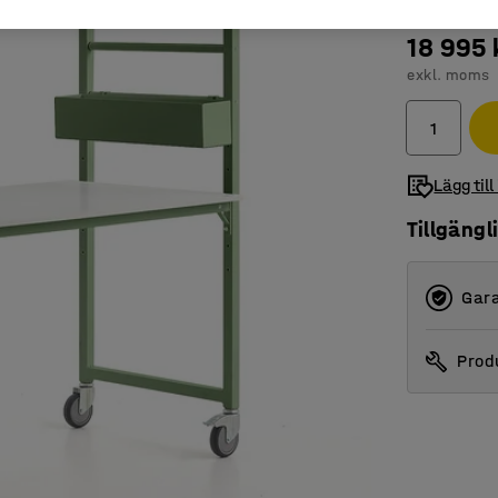
18 995 
exkl. moms
Lägg till
Tillgängl
Gara
Produ