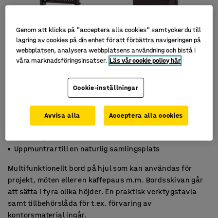
Genom att klicka på "acceptera alla cookies" samtycker du till
lagring av cookies på din enhet för att förbättra navigeringen på
webbplatsen, analysera webbplatsens användning och bistå i
våra marknadsföringsinsatser.
Läs vår cookie policy här
Cookie-inställningar
Avvisa alla
Acceptera alla cookies
Justerbar bordshöjd i fyra lägen
Kan kompletteras med flera tillbehör
Uppmuntrar till en naturlig samlingsplats
Multifunktionellt bord på hjul som kan användas för
projekt, möten eller en kaffepaus m.m. Bordsskivan går
att sätta i fyra olika höjder. En praktisk verktygstavla
samt tillbehörslåda för t.ex. förvaring av
kontorsmaterial ingår.