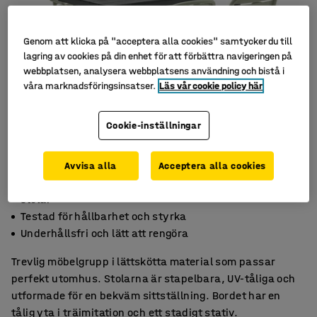
Genom att klicka på "acceptera alla cookies" samtycker du till
lagring av cookies på din enhet för att förbättra navigeringen på
webbplatsen, analysera webbplatsens användning och bistå i
våra marknadsföringsinsatser.
Läs vår cookie policy här
Cookie-inställningar
Avvisa alla
Acceptera alla cookies
Elegant och lättmöblerad utegrupp med staplingsbara
stolar
Testad för hållbarhet och styrka
Underhållsfri och lätt att rengöra
Trevlig möbelgrupp i lättskötta material som passar
perfekt utomhus. Stolarna är stapelbara, UV-tåliga och
utformade för en bekväm sittställning. Bordet har en
tålig yta i träimitation och ett stadigt stativ.