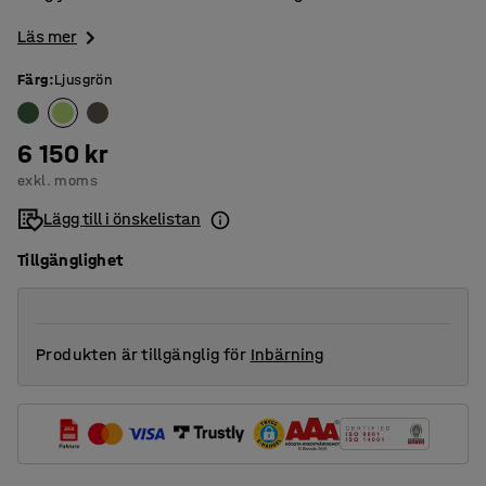
Läs mer
Färg
:
Ljusgrön
6 150 kr
exkl. moms
Lägg till i önskelistan
Tillgänglighet
Produkten är tillgänglig för
Inbärning