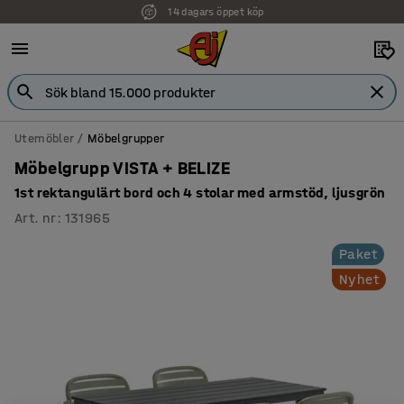
14 dagars öppet köp
Faktura för företag
Utemöbler
Möbelgrupper
Möbelgrupp VISTA + BELIZE
1st rektangulärt bord och 4 stolar med armstöd, ljusgrön
Art. nr
:
131965
Paket
Nyhet