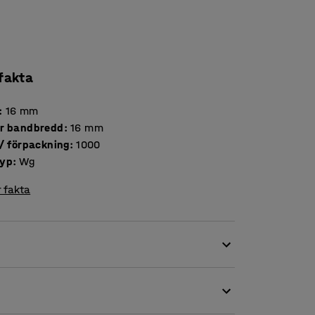
 fakta
:
16
mm
r bandbredd
:
16
mm
Antal / förpackning
:
1000
typ
:
Wg
 fakta
en speciell trädning av bandet ger spännena