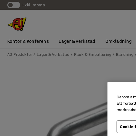
exkl. moms
Kontor & Konferens
Lager & Verkstad
Omklädning
AJ Produkter
Lager & Verkstad
Pack & Emballering
Bandning
Genom att 
att förbät
marknadsf
Cookie-