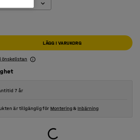
LÄGG I VARUKORG
 i önskelistan
ighet
ntitid 7 år
kten är tillgänglig för
Montering
&
Inbärning