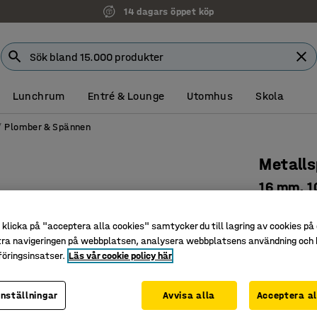
14 dagars öppet köp
Lunchrum
Entré & Lounge
Utomhus
Skola
Plomber & Spännen
Metall
16 mm, 1
Art. nr
:
256
klicka på "acceptera alla cookies" samtycker du till lagring av cookies på 
Till WG-b
tra navigeringen på webbplatsen, analysera webbplatsens användning och b
Självlås
öringsinsatser.
Läs vår cookie policy här
Mycket sä
inställningar
Avvisa alla
Acceptera al
Passar band