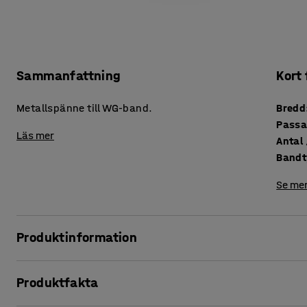
Sammanfattning
Kort
Metallspänne till WG-band.
Bredd
Passa
Läs mer
Band
Se mer
Produktinformation
Smarta, självlåsande metallspännen till WG-band. Genom 
Produktfakta
en mycket säker försegling.