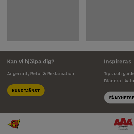
Kan vi hjälpa dig?
Inspireras
Ångerrätt, Retur & Reklamation
Tips och guid
Bläddra i kat
KUNDTJÄNST
FÅ NYHETS