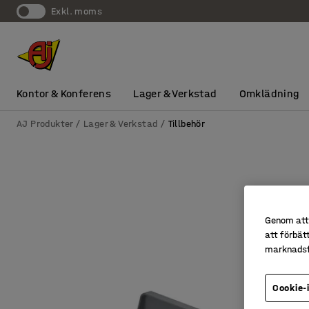
exkl. moms
Kontor & Konferens
Lager & Verkstad
Omklädning
AJ Produkter
Lager & Verkstad
Tillbehör
Genom att 
att förbät
marknadsf
Cookie-