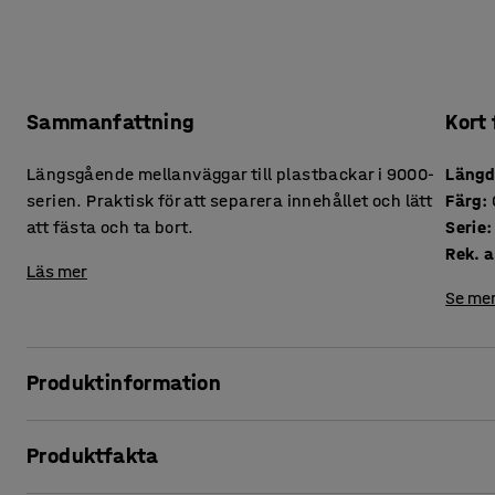
Sammanfattning
Kort
Längsgående mellanväggar till plastbackar i 9000-
Läng
serien. Praktisk för att separera innehållet och lätt
Färg
:
att fästa och ta bort.
Serie
:
Rek. a
Läs mer
Se mer
Produktinformation
Optimera förvaringen genom att komplettera plastbackarna
Produktfakta
komponenter separerade från varandra i en och samma back
att fästa eller ta bort på nolltid.