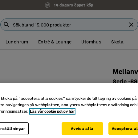
14 dagars öppet köp
Lunchrum
Entré & Lounge
Utomhus
Skola
Mellanv
Serie -69
Art. nr
:
20
klicka på "acceptera alla cookies" samtycker du till lagring av cookies på 
Separera
tra navigeringen på webbplatsen, analysera webbplatsens användning och b
Lätt att f
öringsinsatser.
Läs vår cookie policy här
Längsgå
inställningar
Avvisa alla
Acceptera al
Längd (mm)