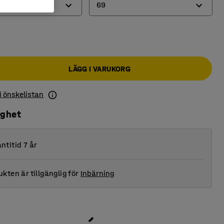
69
67
68
LÄGG I VARUKORG
69
70
 i önskelistan
71
ighet
72
ntitid 7 år
73
kten är tillgänglig för
Inbärning