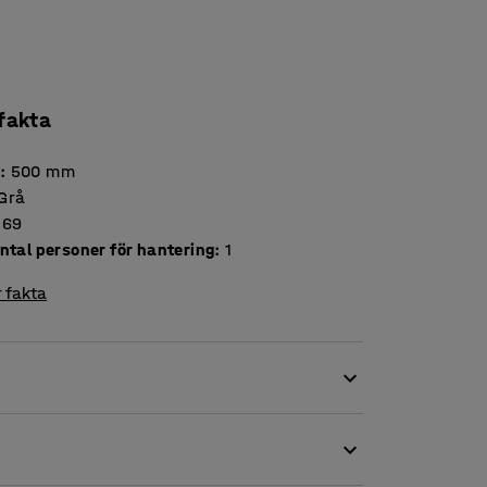
 fakta
d
:
500
mm
Grå
69
ntal personer för hantering
:
1
 fakta
 med skiljeväggar! De håller olika
. Skiljeväggarna är flexibla och de är lätta