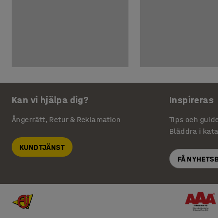
Kan vi hjälpa dig?
Inspireras
Ångerrätt, Retur & Reklamation
Tips och guid
Bläddra i kat
KUNDTJÄNST
FÅ NYHETS