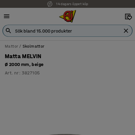
14 dagars öppet köp
Faktura för företag
Mattor
Skolmattor
Matta MELVIN
Ø 2000 mm, beige
Art. nr
:
3827105