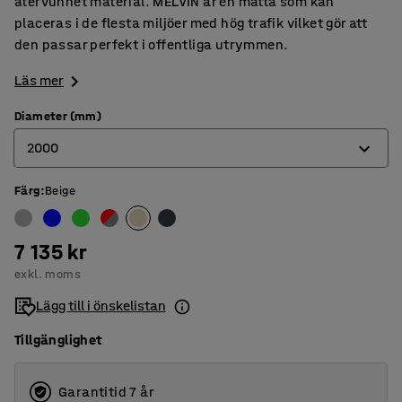
återvunnet material. MELVIN är en matta som kan
placeras i de flesta miljöer med hög trafik vilket gör att
den passar perfekt i offentliga utrymmen.
Läs mer
Diameter (mm)
2000
Färg
:
Beige
2000
2500
7 135 kr
3000
exkl. moms
3500
Lägg till i önskelistan
Tillgänglighet
Garantitid 7 år