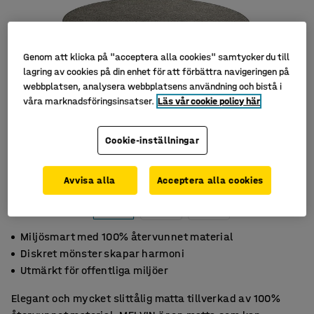
Genom att klicka på "acceptera alla cookies" samtycker du till
lagring av cookies på din enhet för att förbättra navigeringen på
webbplatsen, analysera webbplatsens användning och bistå i
våra marknadsföringsinsatser.
Läs vår cookie policy här
Cookie-inställningar
Avvisa alla
Acceptera alla cookies
Miljösmart med 100% återvunnet material
Diskret mönster skapar harmoni
Utmärkt för offentliga miljöer
Elegant och mycket slittålig matta tillverkad av 100%