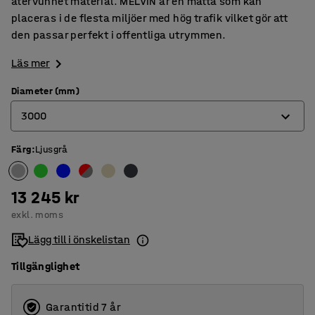
återvunnet material. MELVIN är en matta som kan
placeras i de flesta miljöer med hög trafik vilket gör att
den passar perfekt i offentliga utrymmen.
Läs mer
Diameter (mm)
3000
Färg
:
Ljusgrå
2000
2500
13 245 kr
3000
exkl. moms
3500
Lägg till i önskelistan
Tillgänglighet
Garantitid 7 år