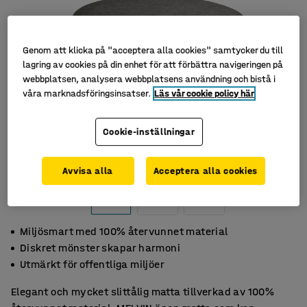
Genom att klicka på "acceptera alla cookies" samtycker du till
lagring av cookies på din enhet för att förbättra navigeringen på
webbplatsen, analysera webbplatsens användning och bistå i
våra marknadsföringsinsatser.
Läs vår cookie policy här
Cookie-inställningar
Avvisa alla
Acceptera alla cookies
Miljösmart med 100% återvunnet material
Diskret mönster skapar harmoni
Utmärkt för offentliga miljöer
Elegant och mycket slittålig matta tillverkad av 100%