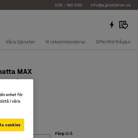
035 - 180 500
info@ajprodukter.se
Våra tjänster
Vi rekommenderar
Offertförfrågan
matta MAX
mm, grå
162
din enhet för
istå i våra
gg 4 mm
strad
d på baksidan
la cookies
mm)
Färg
:
Grå