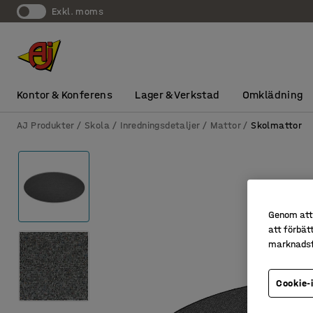
exkl. moms
Kontor & Konferens
Lager & Verkstad
Omklädning
AJ Produkter
Skola
Inredningsdetaljer
Mattor
Skolmattor
Genom att 
att förbät
marknadsf
Cookie-