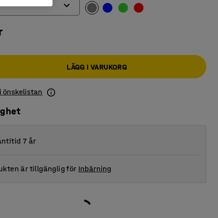
r
LÄGG I VARUKORG
 i önskelistan
ighet
ntitid 7 år
kten är tillgänglig för
Inbärning