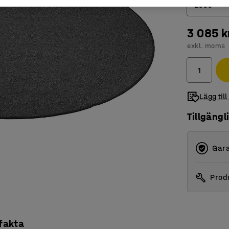
2000
3 085 k
2000
exkl. moms
2500
Lägg till
Tillgängl
Gara
Produ
 fakta