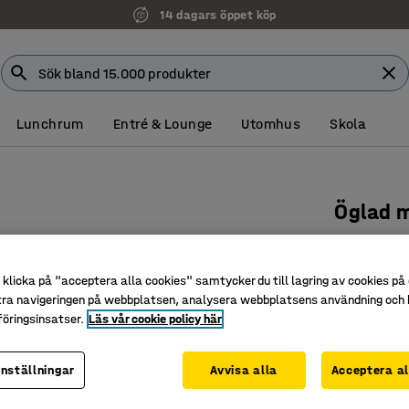
Faktura för företag
Lunchrum
Entré & Lounge
Utomhus
Skola
Öglad 
Ø 2000 
Art. nr
:
382
klicka på "acceptera alla cookies" samtycker du till lagring av cookies på 
tra navigeringen på webbplatsen, analysera webbplatsens användning och b
Öglad lu
öringsinsatser.
Läs vår cookie policy här
Prickmön
Halkskyd
inställningar
Avvisa alla
Acceptera al
Diameter (