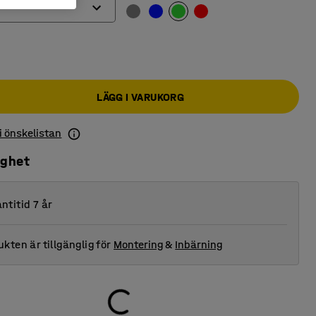
LÄGG I VARUKORG
 i önskelistan
ighet
ntitid 7 år
kten är tillgänglig för
Montering
&
Inbärning