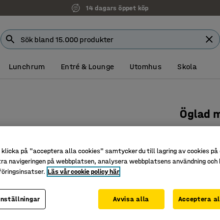
14 dagars öppet köp
Lunchrum
Entré & Lounge
Utomhus
Skola
Öglad 
Ø 2500 
Art. nr
:
382
klicka på "acceptera alla cookies" samtycker du till lagring av cookies på 
tra navigeringen på webbplatsen, analysera webbplatsens användning och b
Öglad lu
öringsinsatser.
Läs vår cookie policy här
Prickmön
Halkskyd
inställningar
Avvisa alla
Acceptera al
Diameter (