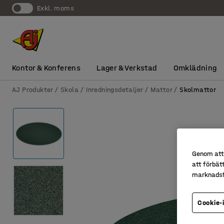
exkl. moms
Kontor & Konferens
Lager & Verkstad
Omklädning
AJ Produkter
Skola
Inredningsdetaljer
Mattor
Skolmattor
Genom att 
att förbät
marknadsf
Cookie-