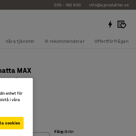
035 - 180 500
info@ajprodukter.se
Våra tjänster
Vi rekommenderar
Offertförfrågan
matta MAX
mm, grön
176
din enhet för
istå i våra
gg 4 mm
strad
d på baksidan
la cookies
mm)
Färg
:
Grön