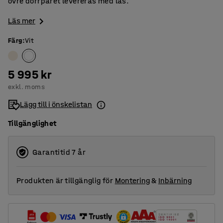
övre dörrparet levereras med lås.
Läs mer
Färg
:
Vit
5 995 kr
exkl. moms
Lägg till i önskelistan
Tillgänglighet
Garantitid 7 år
Produkten är tillgänglig för
Montering
&
Inbärning