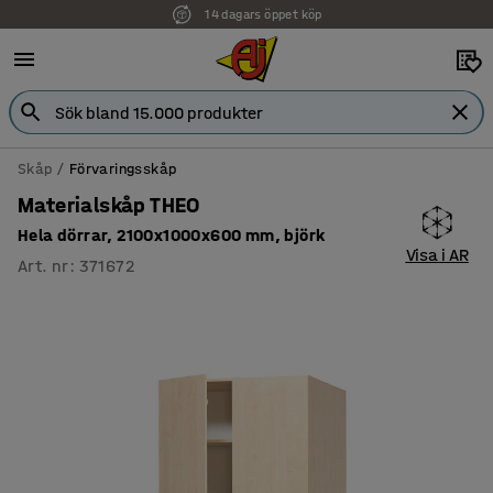
14 dagars öppet köp
Skåp
Förvaringsskåp
Materialskåp THEO
Hela dörrar, 2100x1000x600 mm, björk
Visa i AR
Art. nr
:
371672