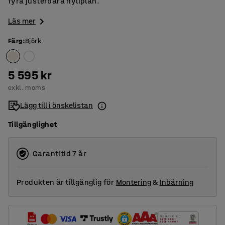
fyra justerbara hyllplan.
Läs mer
Färg
:
Björk
5 595 kr
exkl. moms
Lägg till i önskelistan
Tillgänglighet
Garantitid 7 år
Produkten är tillgänglig för
Montering
&
Inbärning