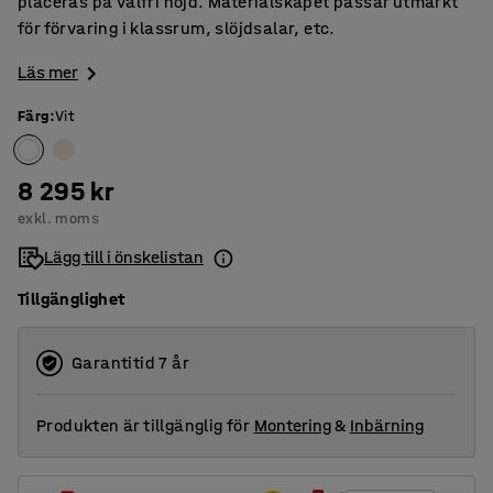
placeras på valfri höjd. Materialskåpet passar utmärkt
för förvaring i klassrum, slöjdsalar, etc.
Läs mer
Färg
:
Vit
8 295 kr
exkl. moms
Lägg till i önskelistan
Tillgänglighet
Garantitid 7 år
Produkten är tillgänglig för
Montering
&
Inbärning