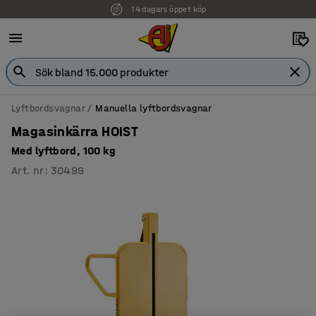
14 dagars öppet köp
Faktura för företag
Lyftbordsvagnar
Manuella lyftbordsvagnar
Magasinkärra HOIST
Med lyftbord, 100 kg
Art. nr
:
30499