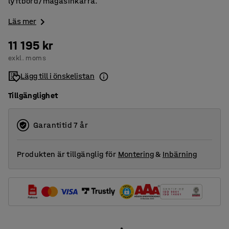
lyftbord/magasinkärra.
Läs mer
11 195 kr
exkl. moms
Lägg till i önskelistan
Tillgänglighet
Garantitid 7 år
Produkten är tillgänglig för
Montering
&
Inbärning