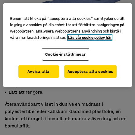
Genom att klicka på "acceptera alla cookies" samtycker du till
lagring av cookies på din enhet för att förbättra navigeringen på
webbplatsen, analysera webbplatsens användning och bistå i
våra marknadsföringsinsatser.
Läs vår cookie policy här
Cookie-inställningar
Avvisa alla
Acceptera alla cookies
Finns i flera färger
Polyester eller kallskum
Lätt att rengöra
Återanvändbart vilset inklusive en madrass i
polyesterfiber eller kallskum klädd med plastfolie, en
kudde, ett örngott i bomull, ett madrassöverdrag och en
bomullsfilt.