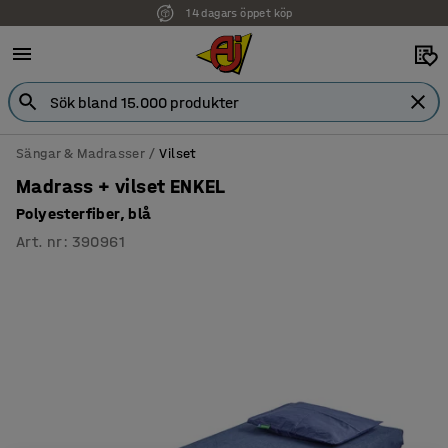
14 dagars öppet köp
Sängar & Madrasser
Vilset
Madrass + vilset ENKEL
Polyesterfiber, blå
Art. nr
:
390961