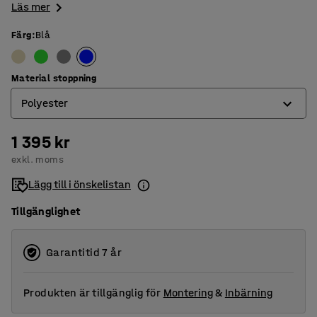
Läs mer
Färg
:
Blå
Material stoppning
Polyester
1 395 kr
Kallskum
exkl. moms
Polyester
Lägg till i önskelistan
Tillgänglighet
Garantitid 7 år
Produkten är tillgänglig för
Montering
&
Inbärning