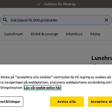
Faktura för företag
Lunchrum
Entré & Lounge
Utomhus
Skola
Lunchr
Vit
Art. nr
:
10
klicka på "acceptera alla cookies" samtycker du till lagring av cookies på 
tra navigeringen på webbplatsen, analysera webbplatsens användning och b
Bekväm st
öringsinsatser.
Läs vår cookie policy här
Stryktåli
Stapling
inställningar
Avvisa alla
Acceptera al
Färg
:
Vit