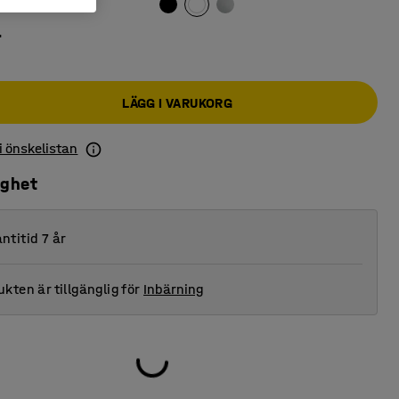
r
LÄGG I VARUKORG
 i önskelistan
ighet
ntitid 7 år
kten är tillgänglig för
Inbärning