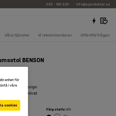
035 - 180 500
info@ajprodukter.se
Våra tjänster
Vi rekommenderar
Offertförfrågan
umsstol BENSON
2633
din enhet för
istå i våra
ol i klassisk design
gt högtryckslaminat
sbar
la cookies
Färg stativ
:
Vit