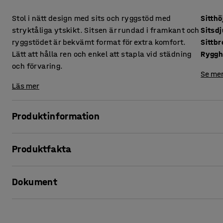
Stol i nätt design med sits och ryggstöd med
Sitthö
stryktåliga ytskikt. Sitsen är rundad i framkant och
Sitsd
ryggstödet är bekvämt format för extra komfort.
Sittb
Lätt att hålla ren och enkel att stapla vid städning
Ryggh
och förvaring.
Se mer
Läs mer
Produktinformation
Denna stol är ett mycket bra alternativ för lunchrum och 
Produktfakta
behövs. Det är lätt att stapla flera stolar på varandra och 
att underlätta vid golvstädning.
Sitthöjd
:
450
mm
Dokument
Sitsdjup
:
400
mm
Stolen har ett stålrörsstativ med en båge i ryggstödet so
Sittbredd
:
400
mm
ryggstöd är tillverkade i hållbart material med slittåligt 
Rygghöjd
:
470
mm
Skriv ut produktblad
och lätt att torka av vilket gör stolen perfekt för de flesta m
Höjd
:
865
mm