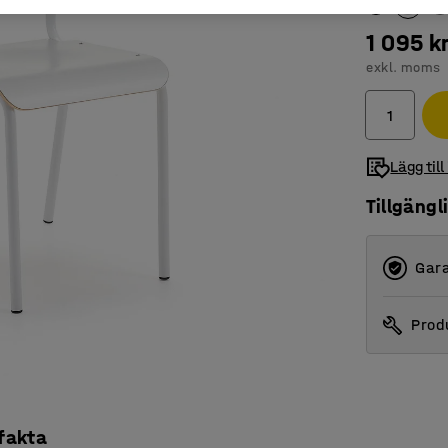
1 095 k
exkl. moms
Lägg till
Tillgängl
Gara
Produ
 fakta