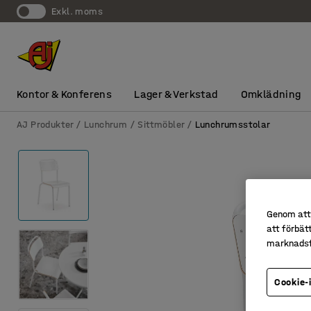
exkl. moms
Kontor & Konferens
Lager & Verkstad
Omklädning
AJ Produkter
Lunchrum
Sittmöbler
Lunchrumsstolar
Genom att 
att förbät
marknadsf
Cookie-