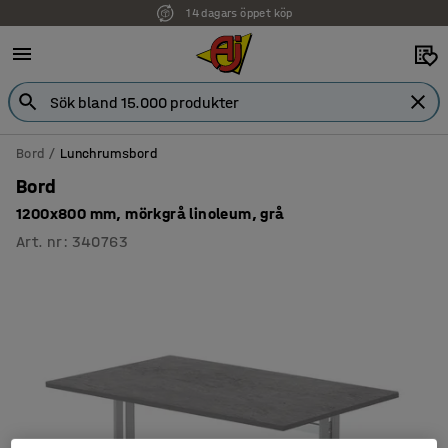
14 dagars öppet köp
Faktura för företag
Bord
Lunchrumsbord
Bord
1200x800 mm, mörkgrå linoleum, grå
Art. nr
:
340763