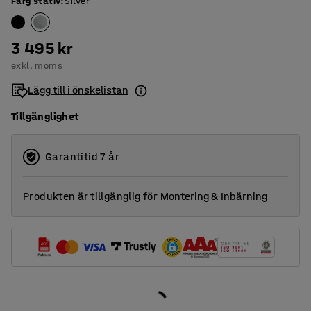
Färg stativ
:
Silver
3 495 kr
exkl. moms
Lägg till i önskelistan
Tillgänglighet
Garantitid 7 år
Produkten är tillgänglig för
Montering
&
Inbärning