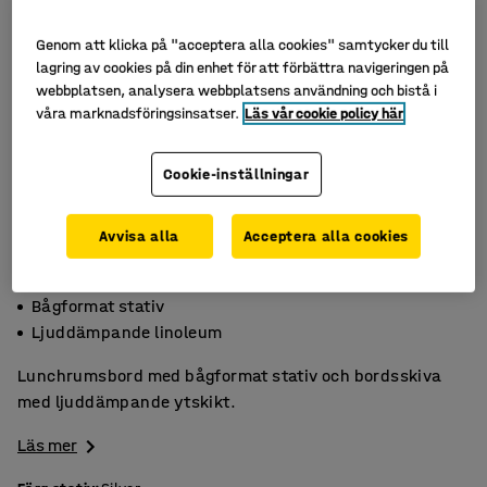
Genom att klicka på "acceptera alla cookies" samtycker du till
lagring av cookies på din enhet för att förbättra navigeringen på
webbplatsen, analysera webbplatsens användning och bistå i
våra marknadsföringsinsatser.
Läs vår cookie policy här
Cookie-inställningar
Avvisa alla
Acceptera alla cookies
Ställbara fötter
Bågformat stativ
Ljuddämpande linoleum
Lunchrumsbord med bågformat stativ och bordsskiva
med ljuddämpande ytskikt.
Läs mer