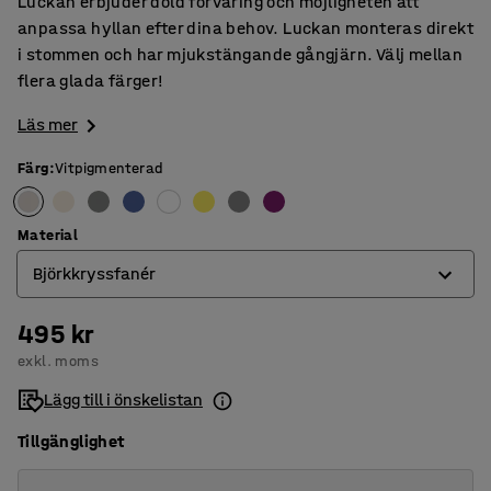
Luckan erbjuder dold förvaring och möjligheten att
anpassa hyllan efter dina behov. Luckan monteras direkt
i stommen och har mjukstängande gångjärn. Välj mellan
flera glada färger!
Läs mer
Färg
:
Vitpigmenterad
Material
Björkkryssfanér
495 kr
Björkkryssfanér
exkl. moms
Högtryckslaminat
Lägg till i önskelistan
Tillgänglighet