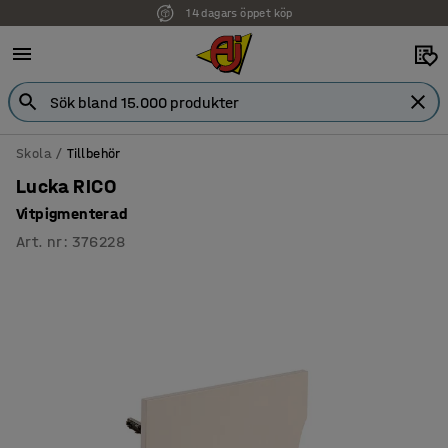
14 dagars öppet köp
Faktura för företag
Skola
Tillbehör
Lucka RICO
Vitpigmenterad
Art. nr
:
376228