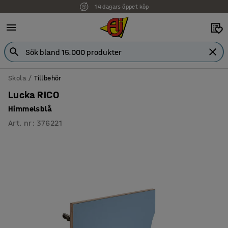
14 dagars öppet köp
Faktura för företag
Skola
Tillbehör
Lucka RICO
Himmelsblå
Art. nr
:
376221