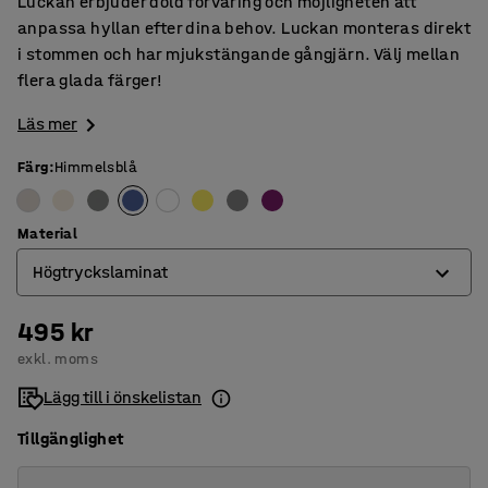
Luckan erbjuder dold förvaring och möjligheten att
anpassa hyllan efter dina behov. Luckan monteras direkt
i stommen och har mjukstängande gångjärn. Välj mellan
flera glada färger!
Läs mer
Färg
:
Himmelsblå
Material
Högtryckslaminat
495 kr
Björkkryssfanér
exkl. moms
Högtryckslaminat
Lägg till i önskelistan
Tillgänglighet