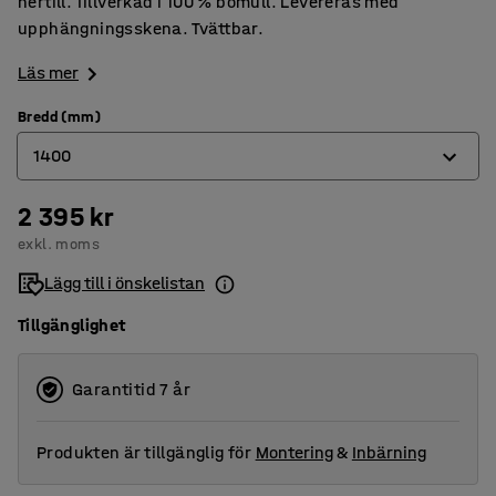
nertill. Tillverkad i 100 % bomull. Levereras med
upphängningsskena. Tvättbar.
Läs mer
Bredd (mm)
1400
2 395 kr
650
exkl. moms
1400
Lägg till i önskelistan
Tillgänglighet
Garantitid 7 år
Produkten är tillgänglig för
Montering
&
Inbärning