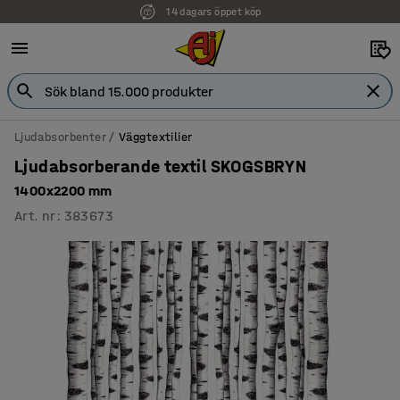
14 dagars öppet köp
Faktura för företag
Ljudabsorbenter
Väggtextilier
Ljudabsorberande textil SKOGSBRYN
1400x2200 mm
Art. nr
:
383673