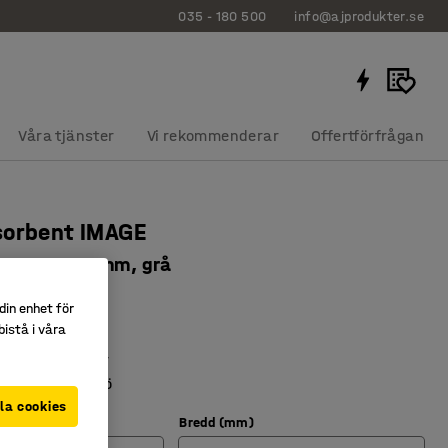
035 - 180 500
info@ajprodukter.se
Våra tjänster
Vi rekommenderar
Offertförfrågan
sorbent IMAGE
v, 800x800 mm, grå
4103
din enhet för
istå i våra
v ljudabsorbent
a i flera miljöer
l bättre ljudmiljö
la cookies
Bredd (mm)