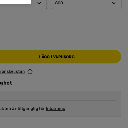
800
800
1200
LÄGG I VARUKORG
 i önskelistan
ighet
kten är tillgänglig för
Inbärning