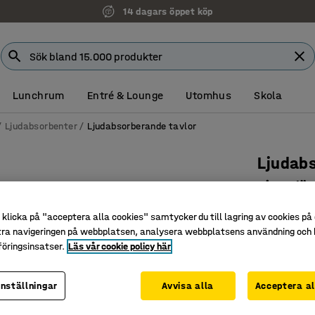
14 dagars öppet köp
Lunchrum
Entré & Lounge
Utomhus
Skola
Ljudabsorbenter
Ljudabsorberande tavlor
Ljudab
Vinterlö
Art. nr
:
38
klicka på "acceptera alla cookies" samtycker du till lagring av cookies på 
tra navigeringen på webbplatsen, analysera webbplatsens användning och b
Dekorati
öringsinsatser.
Läs vår cookie policy här
Passar br
Bidrar til
inställningar
Avvisa alla
Acceptera al
Höjd (mm)