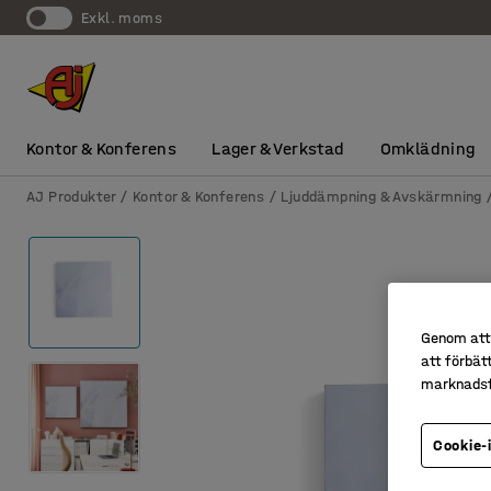
exkl. moms
Kontor & Konferens
Lager & Verkstad
Omklädning
AJ Produkter
Kontor & Konferens
Ljuddämpning & Avskärmning
Genom att 
att förbät
marknadsf
Cookie-