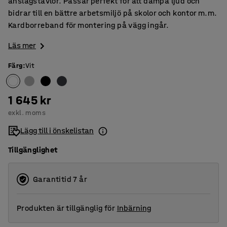
anslagstavlor. Passar perfekt för att dämpa ljud och
bidrar till en bättre arbetsmiljö på skolor och kontor m.m.
Kardborreband för montering på vägg ingår.
Läs mer
Färg
:
Vit
1 645 kr
exkl. moms
Lägg till i önskelistan
Tillgänglighet
Garantitid 7 år
Produkten är tillgänglig för
Inbärning