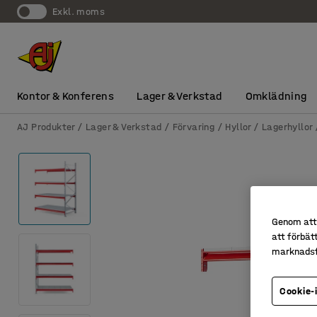
exkl. moms
Kontor & Konferens
Lager & Verkstad
Omklädning
AJ Produkter
Lager & Verkstad
Förvaring
Hyllor
Lagerhyllor
Genom att 
att förbät
marknadsf
Cookie-