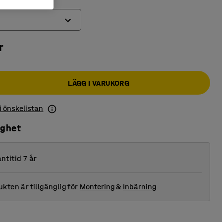
r
LÄGG I VARUKORG
 i önskelistan
ighet
ntitid 7 år
kten är tillgänglig för
Montering
&
Inbärning