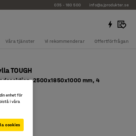
035 - 180 500
info@ajprodukter.se
Våra tjänster
Vi rekommenderar
Offertförfrågan
ylla TOUGH
adssektion, 2500x1850x1000 mm, 4
plan
din enhet för
112
istå i våra
nde miljöer
stning
la cookies
på bredden