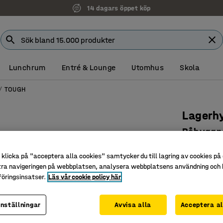
14 dagars öppet köp
Lunchrum
Entré & Lounge
Utomhus
Skola
TOUGH
Lagerh
Påbyggn
plåthyll
klicka på "acceptera alla cookies" samtycker du till lagring av cookies på 
Art. nr
:
213
tra navigeringen på webbplatsen, analysera webbplatsens användning och b
öringsinsatser.
Läs vår cookie policy här
För kräva
Hög bela
inställningar
Avvisa alla
Acceptera al
Bygg ut 