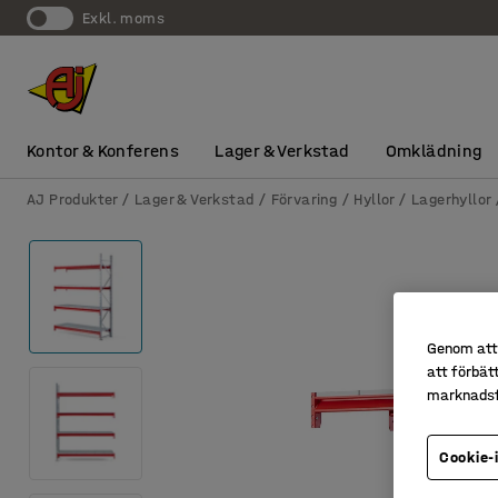
exkl. moms
Kontor & Konferens
Lager & Verkstad
Omklädning
AJ Produkter
Lager & Verkstad
Förvaring
Hyllor
Lagerhyllor
Genom att 
att förbät
marknadsf
Cookie-