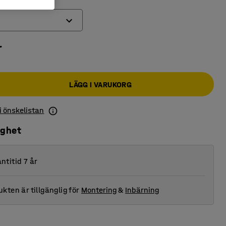
r
LÄGG I VARUKORG
 i önskelistan
ighet
ntitid 7 år
kten är tillgänglig för
Montering
&
Inbärning