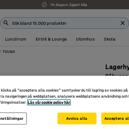
14 dagars öppet köp
Lunchrum
Entré & Lounge
Utomhus
Skola
TOUGH
Lagerh
Påbyggn
plåthyll
klicka på "acceptera alla cookies" samtycker du till lagring av cookies på 
Art. nr
:
213
tra navigeringen på webbplatsen, analysera webbplatsens användning och b
öringsinsatser.
Läs vår cookie policy här
För kräva
Hög bela
inställningar
Avvisa alla
Acceptera al
Bygg ut 