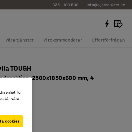
035 - 180 500
info@ajprodukter.se
Våra tjänster
Vi rekommenderar
Offertförfrågan
ylla TOUGH
adssektion, 2500x1850x600 mm, 4
plan
din enhet för
110
istå i våra
nde miljöer
stning
la cookies
på bredden