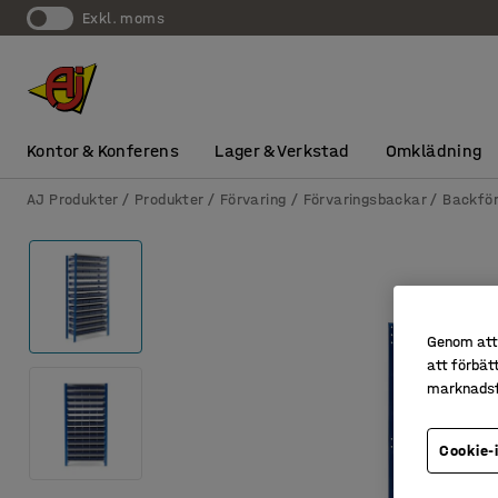
exkl. moms
Kontor & Konferens
Lager & Verkstad
Omklädning
AJ Produkter
Produkter
Förvaring
Förvaringsbackar
Backför
Genom att 
att förbät
marknadsf
Cookie-