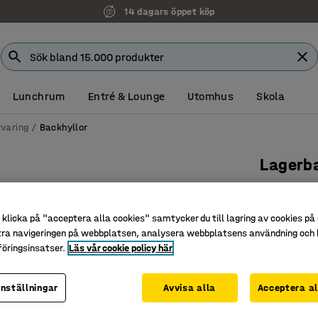
14 dagars öppet köp
Lunchrum
Entré & Lounge
Utomhus
Skola
varing
Backhyllor
Lagerba
2100x106
Art. nr
:
266
klicka på "acceptera alla cookies" samtycker du till lagring av cookies på 
tra navigeringen på webbplatsen, analysera webbplatsens användning och b
Flyttbara
öringsinsatser.
Läs vår cookie policy här
Ger bra ö
Effektiv 
inställningar
Avvisa alla
Acceptera al
Djup (mm)