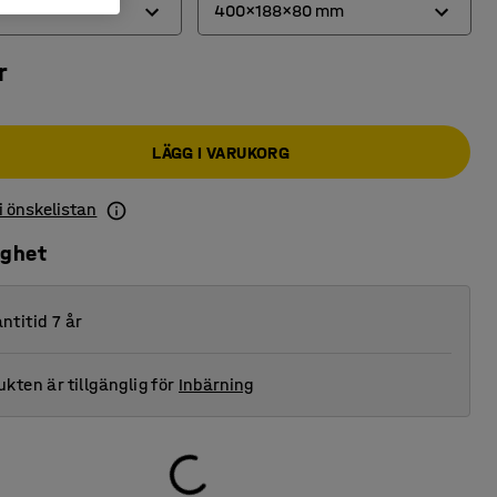
400x188x80 mm
r
300x188x80 mm
400x188x80 mm
LÄGG I VARUKORG
500x188x80 mm
 i önskelistan
ighet
ntitid 7 år
kten är tillgänglig för
Inbärning