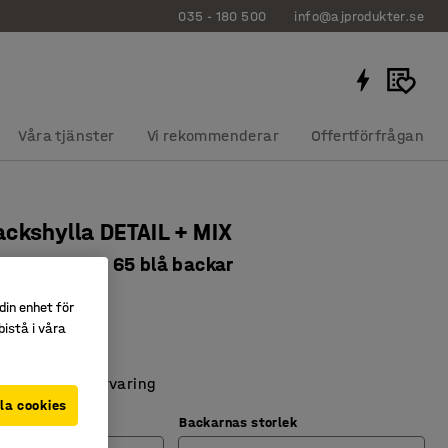
035 - 180 500
info@ajprodukter.se
Våra tjänster
Vi rekommenderar
Offertförfrågan
ckshylla DETAIL + MIX
5x400 mm, 65 blå backar
112
din enhet för
istå i våra
 hyllplan
verblick
och kompakt förvaring
la cookies
Backarnas storlek