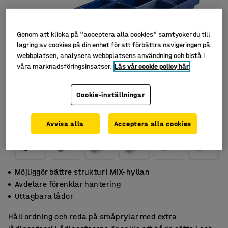
Genom att klicka på "acceptera alla cookies" samtycker du till
lagring av cookies på din enhet för att förbättra navigeringen på
webbplatsen, analysera webbplatsens användning och bistå i
våra marknadsföringsinsatser.
Läs vår cookie policy här
Cookie-inställningar
Avvisa alla
Acceptera alla cookies
Möjliggör bättre struktur i MIX-hyllan
Avdelare förenklar hantering
Uttagbara lådor
Håll ordning och reda på småprylar med extra