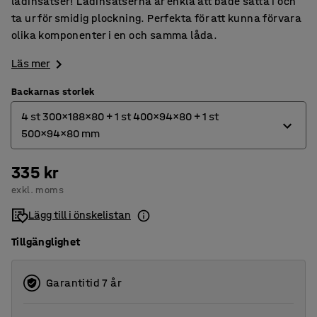
lådinsatser! Lådinsatserna är enkla att både sätta i och
ta ur för smidig plockning. Perfekta för att kunna förvara
olika komponenter i en och samma låda.
Läs mer
Backarnas storlek
4 st 300x188x80 + 1 st 400x94x80 + 1 st
500x94x80 mm
335 kr
4 st 300x188x80 + 1 st 400x94x80 + 1 st 500x94x80 mm
exkl. moms
5 st 400x188x80 + 1 st 400x94x80 + 1 st 500x94x80 mm
Lägg till i önskelistan
Tillgänglighet
Garantitid 7 år