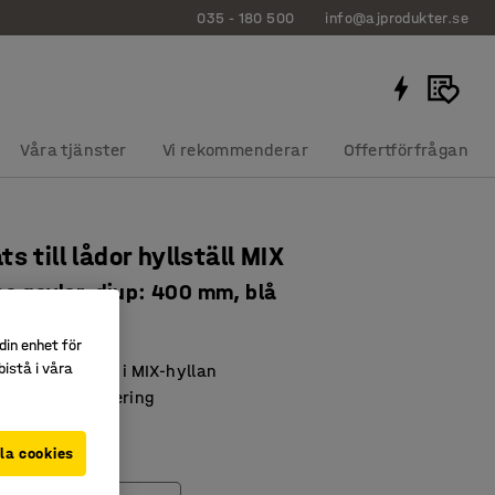
035 - 180 500
info@ajprodukter.se
Våra tjänster
Vi rekommenderar
Offertförfrågan
s till lådor hyllställ MIX
a gavlar, djup: 400 mm, blå
92
din enhet för
istå i våra
 bättre struktur i MIX-hyllan
förenklar hantering
a lådor
la cookies
torlek