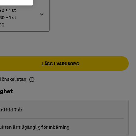
188x80 + 1 st
 + 1 st
0 + 1 st
80
0x188x80 + 1 st 300x94x80 + 1 st 400x94x80 + 1 st 500x94x80
0x188x80 + 2 st 400x94x80 + 1 st 500x94x80
LÄGG I VARUKORG
 i önskelistan
ighet
ntitid 7 år
kten är tillgänglig för
Inbärning