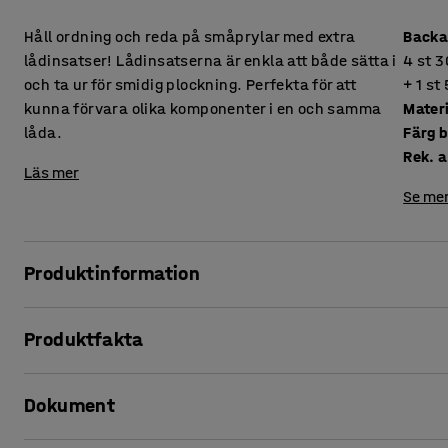
Håll ordning och reda på småprylar med extra
Backa
lådinsatser! Lådinsatserna är enkla att både sätta i
4 st 
och ta ur för smidig plockning. Perfekta för att
+ 1 s
kunna förvara olika komponenter i en och samma
Mater
låda.
Färg 
Rek. a
Läs mer
Se mer
Produktinformation
Lådinsatser ger en mer effektiv organisering och möjlighet
Produktfakta
fungerar också som en perfekt avdelare så att du kan för
i samma låda utan att de blandas. Det ger dig en god överbl
Backarnas storlek
:
4 st 300x188x80 + 1 st 300x94x80 + 1
det du behöver.
Dokument
Material
:
Polypropen
Färg backar
:
Blå
Insatserna är avsedda för utdragbar låda till hyllställ MI