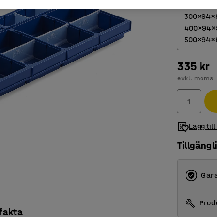
4 st 300x
300x94x80
400x94x8
500x94x
335 kr
4 st 30
exkl. moms
4 st 40
Lägg till
Tillgängl
Gara
Produ
 fakta