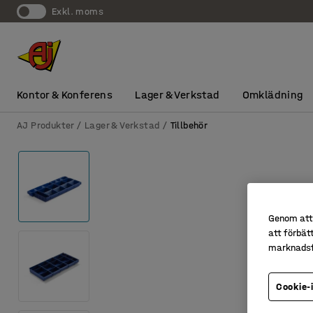
exkl. moms
Kontor & Konferens
Lager & Verkstad
Omklädning
AJ Produkter
Lager & Verkstad
Tillbehör
Genom att 
att förbät
marknadsf
Cookie-