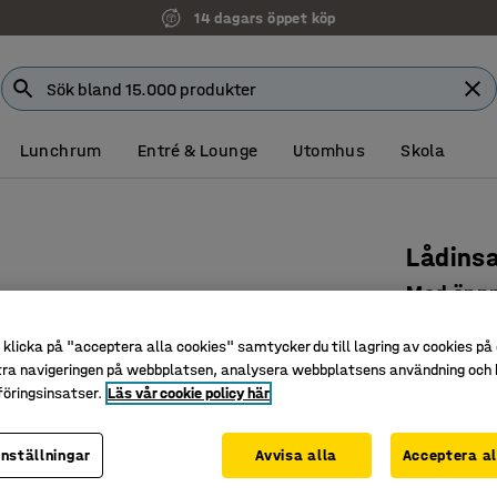
14 dagars öppet köp
Lunchrum
Entré & Lounge
Utomhus
Skola
Lådinsat
Med öppn
Art. nr
:
271
klicka på "acceptera alla cookies" samtycker du till lagring av cookies på 
tra navigeringen på webbplatsen, analysera webbplatsens användning och b
Möjliggör
öringsinsatser.
Läs vår cookie policy här
Avdelare 
Uttagbar
inställningar
Avvisa alla
Acceptera al
Backarnas s