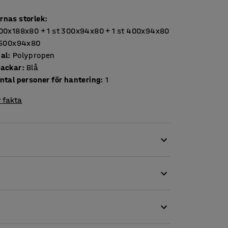
rnas storlek
:
300x188x80 + 1 st 300x94x80 + 1 st 400x94x80
t 500x94x80
ial
:
Polypropen
backar
:
Blå
ntal personer för hantering
:
1
 fakta
 att utnyttja lådans hela utrymme. De
vara skruv, spik, komponenter och annat smått
ick av lådans innehåll så att du lättare hittar
 st 400x94x80 + 1 st 500x94x80
X med öppna gavlar.