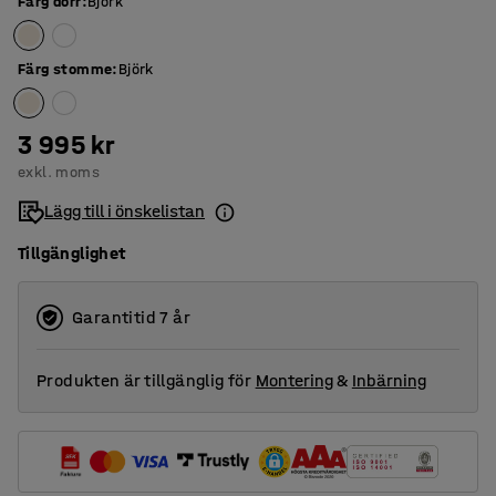
Färg dörr
:
Björk
Färg stomme
:
Björk
3 995 kr
exkl. moms
Lägg till i önskelistan
Tillgänglighet
Garantitid 7 år
Produkten är tillgänglig för
Montering
&
Inbärning