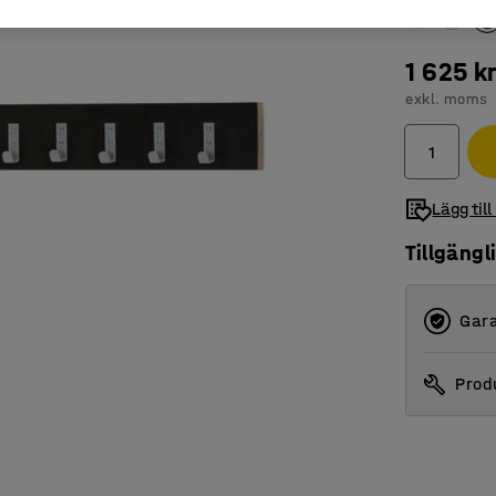
1 625 k
exkl. moms
Lägg till
Tillgängl
Gara
Produ