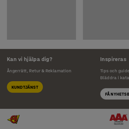
Kan vi hjälpa dig?
Inspireras
Ångerrätt, Retur & Reklamation
Tips och guid
Bläddra i kat
KUNDTJÄNST
FÅ NYHETS