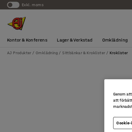
exkl. moms
Kontor & Konferens
Lager & Verkstad
Omklädning
AJ Produkter
Omklädning
Sittbänkar & Kroklister
Kroklister
Genom att 
att förbät
marknadsf
Cookie-