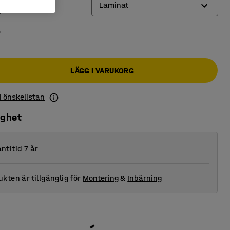
Laminat
r
Laminat
Trä
LÄGG I VARUKORG
 i önskelistan
ighet
ntitid 7 år
kten är tillgänglig för
Montering
&
Inbärning