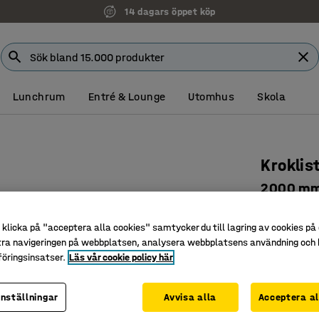
14 dagars öppet köp
Lunchrum
Entré & Lounge
Utomhus
Skola
Kroklis
2000 mm,
Art. nr
:
37
klicka på "acceptera alla cookies" samtycker du till lagring av cookies på 
13 väskk
tra navigeringen på webbplatsen, analysera webbplatsens användning och b
Tre olika 
öringsinsatser.
Läs vår cookie policy här
Platsbes
inställningar
Avvisa alla
Acceptera al
Färg
:
Svart