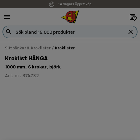
14 dagars öppet köp
Faktura för företag
Sittbänkar & Kroklister
Kroklister
Kroklist HÄNGA
1000 mm, 6 krokar, björk
Art. nr
:
374732