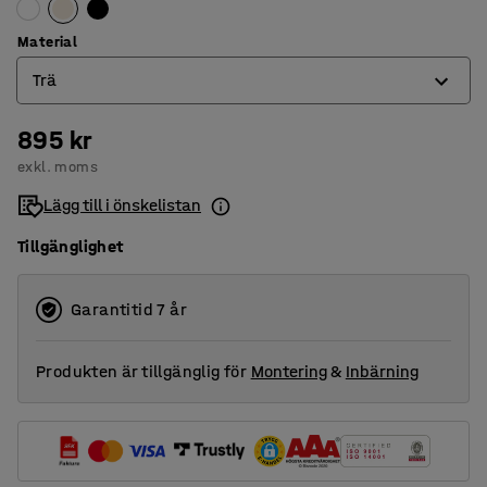
Material
Trä
895 kr
Laminat
exkl. moms
Trä
Lägg till i önskelistan
Tillgänglighet
Garantitid 7 år
Produkten är tillgänglig för
Montering
&
Inbärning