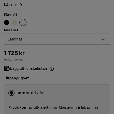
Läs mer
Färg
:
Vit
Material
Laminat
1 725 kr
Laminat
exkl. moms
Trä
Lägg till i önskelistan
Tillgänglighet
Garantitid 7 år
Produkten är tillgänglig för
Montering
&
Inbärning