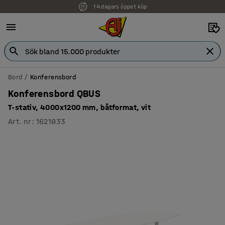
14 dagars öppet köp
Faktura för företag
Bord
Konferensbord
Konferensbord QBUS
T-stativ, 4000x1200 mm, båtformat, vit
Art. nr
:
1621833