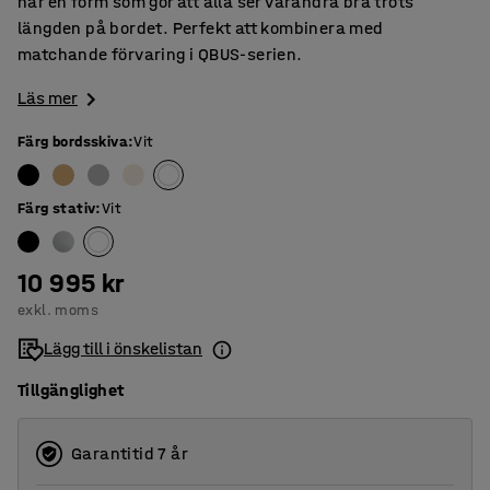
har en form som gör att alla ser varandra bra trots
längden på bordet. Perfekt att kombinera med
matchande förvaring i QBUS-serien.
Läs mer
Färg bordsskiva
:
Vit
Färg stativ
:
Vit
10 995 kr
exkl. moms
Lägg till i önskelistan
Tillgänglighet
Garantitid 7 år