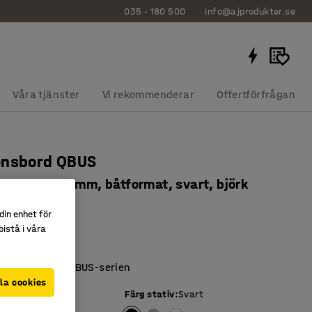
035 - 180 500
info@ajprodukter.se
Våra tjänster
Vi rekommenderar
Offertförfrågan
ensbord QBUS
, 4000x1200 mm, båtformat, svart, björk
1812
din enhet för
istå i våra
inatyta
lera längder
ra med övriga QBUS-serien
la cookies
iva
:
Björk
Färg stativ
:
Svart