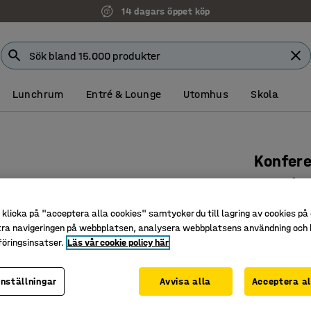
14 dagars öppet köp
Lunchrum
Entré & Lounge
Utomhus
Skola
Konfer
T-stativ
Art. nr
:
162
klicka på "acceptera alla cookies" samtycker du till lagring av cookies på 
tra navigeringen på webbplatsen, analysera webbplatsens användning och b
Tålig lam
öringsinsatser.
Läs vår cookie policy här
Finns i f
Passar b
inställningar
Avvisa alla
Acceptera al
Färg bordssk