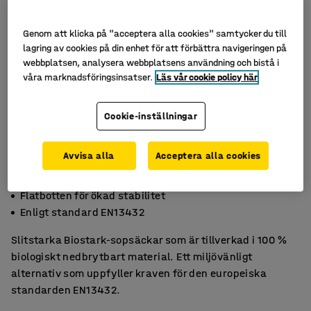
Genom att klicka på "acceptera alla cookies" samtycker du till
lagring av cookies på din enhet för att förbättra navigeringen på
webbplatsen, analysera webbplatsens användning och bistå i
våra marknadsföringsinsatser.
Läs vår cookie policy här
Cookie-inställningar
Avvisa alla
Acceptera alla cookies
Biologiskt nedbrytbar
Flatbotten för ökad stabilitet
Enligt standard EN13432
Slitstarka Biostark-sopsäckar som är tillverkad i 100 %
biologiskt nedbrytbart material. Ett miljövänligt
alternativ som uppfyller kraven för den europeiska
standarden EN13432.