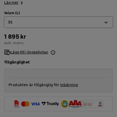
Läs mer
Volym (L)
35
1 895 kr
20
exkl. moms
35
Lägg till i önskelistan
50
Tillgänglighet
80
125
Produkten är tillgänglig för
Inbärning