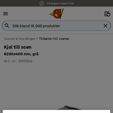
14 dagars öppet köp
Faktura för företag
Scener & Gradänger
Tillbehör till scener
Kjol till scen
6200x400 mm, grå
Art. nr
:
390564