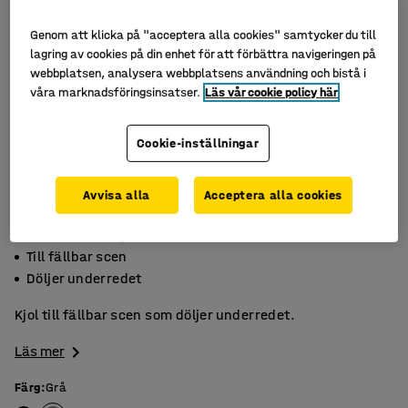
Genom att klicka på "acceptera alla cookies" samtycker du till
lagring av cookies på din enhet för att förbättra navigeringen på
webbplatsen, analysera webbplatsens användning och bistå i
våra marknadsföringsinsatser.
Läs vår cookie policy här
Cookie-inställningar
Avvisa alla
Acceptera alla cookies
Finns i två färger
Till fällbar scen
Döljer underredet
Kjol till fällbar scen som döljer underredet.
Läs mer
Färg
:
Grå