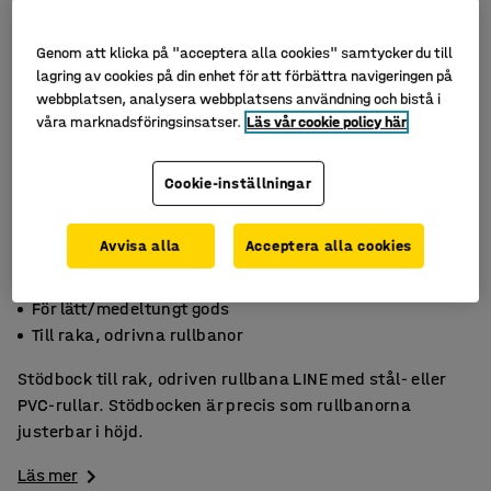
Genom att klicka på "acceptera alla cookies" samtycker du till
lagring av cookies på din enhet för att förbättra navigeringen på
webbplatsen, analysera webbplatsens användning och bistå i
våra marknadsföringsinsatser.
Läs vår cookie policy här
Cookie-inställningar
Avvisa alla
Acceptera alla cookies
Justerbar transporthöjd
För lätt/medeltungt gods
Till raka, odrivna rullbanor
Stödbock till rak, odriven rullbana LINE med stål- eller
PVC-rullar. Stödbocken är precis som rullbanorna
justerbar i höjd.
Läs mer