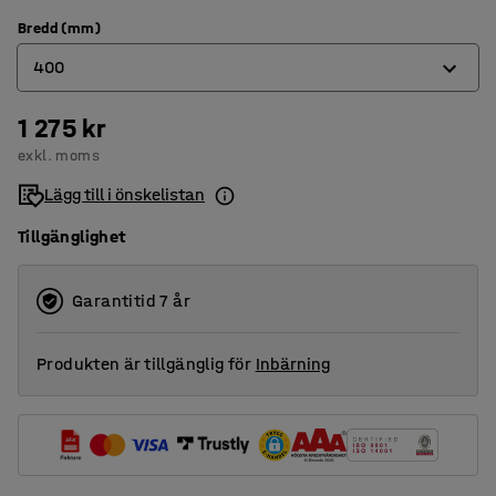
Bredd (mm)
400
1 275 kr
300
exkl. moms
400
Lägg till i önskelistan
500
Tillgänglighet
600
800
Garantitid 7 år
Produkten är tillgänglig för
Inbärning