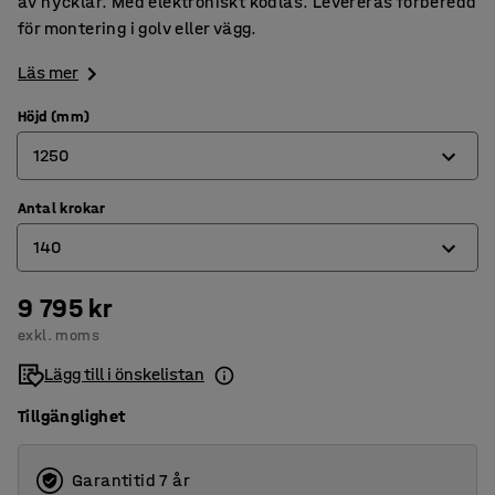
av nycklar. Med elektroniskt kodlås. Levereras förberedd
för montering i golv eller vägg.
Läs mer
Höjd (mm)
1250
Antal krokar
450
140
750
1250
9 795 kr
42
exkl. moms
1500
100
Lägg till i önskelistan
140
Tillgänglighet
372
Garantitid 7 år