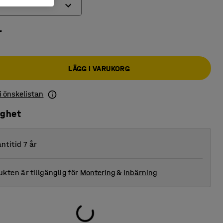
0
r
00
0
LÄGG I VARUKORG
 i önskelistan
ighet
ntitid 7 år
kten är tillgänglig för
Montering
&
Inbärning