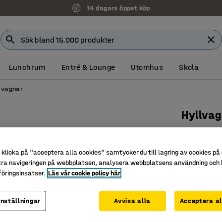
14 dagars öppet köp
Lunchrum
Entré & Lounge
Utomhus
Skola
lvagnar
Hyllvag
4 hyllor
Art. nr
:
20
klicka på "acceptera alla cookies" samtycker du till lagring av cookies på 
tra navigeringen på webbplatsen, analysera webbplatsens användning och b
Praktisk,
öringsinsatser.
Läs vår cookie policy här
Perfekt v
Hyllkant 
inställningar
Avvisa alla
Acceptera al
Lastytans s