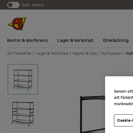
exkl. moms
Kontor & Konferens
Lager & Verkstad
Omklädning
AJ Produkter
Lager & Verkstad
Vagnar & Hjul
Hyllvagnar
Hyl
Genom att 
att förbät
marknadsf
Cookie-