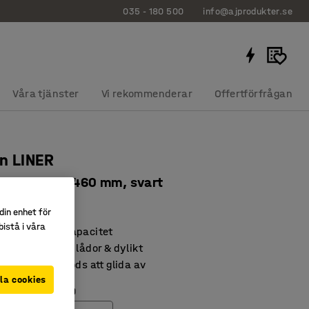
035 - 180 500
info@ajprodukter.se
Våra tjänster
Vi rekommenderar
Offertförfrågan
n LINER
, 1250x640x1460 mm, svart
559
din enhet för
istå i våra
 med bra lastkapacitet
id hantering av lådor & dylikt
försvårar för gods att glida av
la cookies
torlek (LxB) (mm)